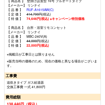
【 商品名 】 壁掛け設置型 16号 フルオートタイプ
【メーカー】 リンナイ
【 品 番 】
RUF-A1615AW(C)
【 定 価 】
414,700円
(税込)
【 特 価 】
74,646円(税込) ※キャンペーン特別価格
【 商品名 】 台所・浴室リモコンセット
【メーカー】 リンナイ
【 品 番 】 MBC-240V(A)
【 定 価 】
44,000円
(税込)
【 特 価 】
22,000円(税込)
※掲載日が工事日とは限りません
※販売当時の価格のため、現在の価格と異なる場合がございま
す。
工事費
追炊きタイプ ガス給湯器
交換工事費 一式 41,800円
費用総額
138,446円（税込）