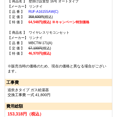
【 商品名 】 壁掛け設置型 16号 オートタイプ
【メーカー】 リンナイ
【 品 番 】
RUF-A1615SAW(C)
【 定 価 】
358,600円
(税込)
【 特 価 】
64,548円(税込) ※キャンペーン特別価格
【 商品名 】 ワイヤレスリモコンセット
【メーカー】 リンナイ
【 品 番 】 MBCTW-171(A)
【 定 価 】
67,100円
(税込)
【 特 価 】
46,970円(税込)
※販売当時の価格のため、現在の価格と異なる場合がござい
ます。
工事費
追炊きタイプ ガス給湯器
交換工事費 一式 41,800円
費用総額
153,318円（税込）