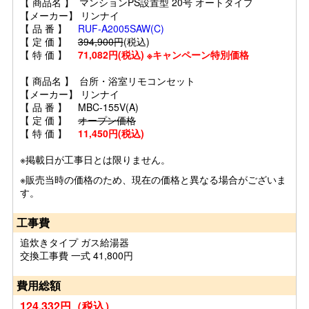
【 商品名 】 マンションPS設置型 20号 オートタイプ
【メーカー】 リンナイ
【 品 番 】
RUF-A2005SAW(C)
【 定 価 】
394,900円
(税込)
【 特 価 】
71,082円(税込) ※キャンペーン特別価格
【 商品名 】 台所・浴室リモコンセット
【メーカー】 リンナイ
【 品 番 】 MBC-155V(A)
【 定 価 】
オープン価格
【 特 価 】
11,450円(税込)
※掲載日が工事日とは限りません。
※販売当時の価格のため、現在の価格と異なる場合がございま
す。
工事費
追炊きタイプ ガス給湯器
交換工事費 一式 41,800円
費用総額
124,332円（税込）