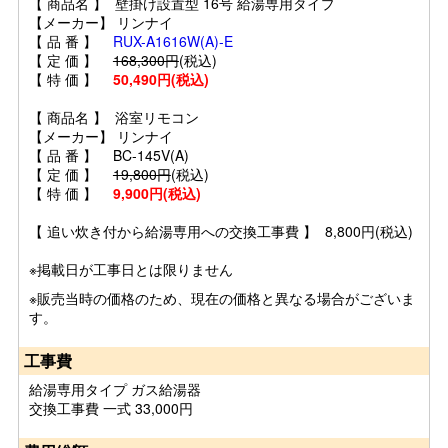
【 商品名 】 壁掛け設置型 16号 給湯専用タイプ
【メーカー】 リンナイ
【 品 番 】
RUX-A1616W(A)-E
【 定 価 】
168,300円
(税込)
【 特 価 】
50,490円(税込)
【 商品名 】 浴室リモコン
【メーカー】 リンナイ
【 品 番 】 BC-145V(A)
【 定 価 】
19,800円
(税込)
【 特 価 】
9,900円(税込)
【 追い炊き付から給湯専用への交換工事費 】 8,800円(税込)
※掲載日が工事日とは限りません
※販売当時の価格のため、現在の価格と異なる場合がございま
す。
工事費
給湯専用タイプ ガス給湯器
交換工事費 一式 33,000円