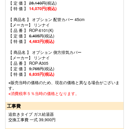
【 定 価 】
28,140円
(税込)
【 特 価 】
14,070円(税込)
【 商品名 】 オプション 配管カバー 45cm
【メーカー】 リンナイ
【 品 番 】 ROP-6101(K)
【 定 価 】
6,405円
(税込)
【 特 価 】
4,483円(税込)
【 商品名 】 オプション 側方排気カバー
【メーカー】 リンナイ
【 品 番 】 ROP-A305
【 定 価 】
9,765円
(税込)
【 特 価 】
6,835円(税込)
※販売当時の価格のため、現在の価格と異なる場合がございま
す。
※消費税率５％当時の価格となります。
工事費
追炊きタイプ ガス給湯器
交換工事費 一式 39,900円