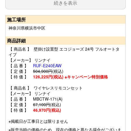
続きを表示
施工場所
神奈川県横浜市中区
商品詳細
【 商品名 】 壁掛け設置型 エコジョーズ 24号 フルオートタ
イプ
【メーカー】 リンナイ
【 品 番 】
RUF-E240EAW
【 定 価 】
504,900円
(税込)
【 特 価 】
126,225円(税込) ※キャンペーン特別価格
【 商品名 】 ワイヤレスリモコンセット
【メーカー】 リンナイ
【 品 番 】 MBCTW-171(A)
【 定 価 】
67,100円
(税込)
【 特 価 】
46,970円(税込)
※掲載日が工事日とは限りません
※販売当時の価格のため、現在の価格と異なる場合がございま