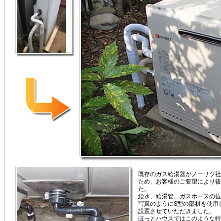
既存のガス給湯器がノーリツ社
ため、お客様のご要望により後
た。
給水、給湯管、ガスホースの位
写真のようにS型の部材を使用
設置させていただきました。
ほっとハウスではこのような特