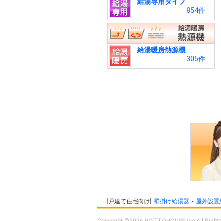
給湯専用タイプ
854件
給湯暖房熱源機
305件
戸建て住宅向け
壁掛け給湯器
屋外設置