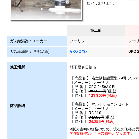
だいております。
施工前
ガス給湯器：メーカー
ノーリツ
ノー
ガス給湯器：型番(品番)
GRQ-243X
GRQ-2
施工場所
埼玉県春日部市
【 商品名 】 浴室隣接設置型 24号 フル
【メーカー】 ノーリツ
【 品 番 】 GRQ-2450AX BL
【 定 価 】
304,500円
(税込)
【 特 価 】
121,800円(税込)
【 商品名 】 マルチリモコンセット
商品詳細
【メーカー】 ノーリツ
【 品 番 】 RC-9101-1
【 定 価 】
34,650円
(税込)
【 特 価 】
24,255円(税込)
※販売当時の価格のため、現在の価格と
※消費税率5％当時の価格となります。