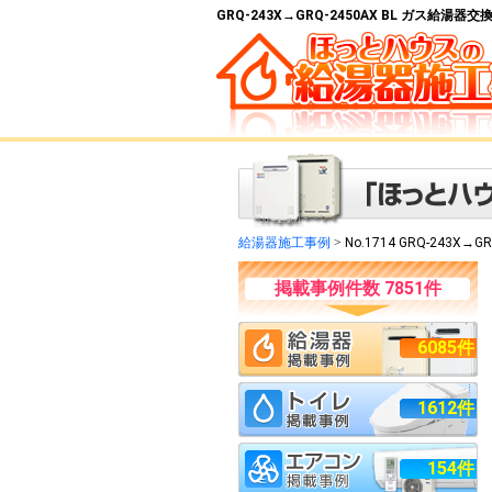
GRQ-243X→GRQ-2450AX BL ガス給湯
給湯器施工事例
>
No.1714 GRQ-243X→GR
掲載事例件数 7851件
6085件
1612件
154件