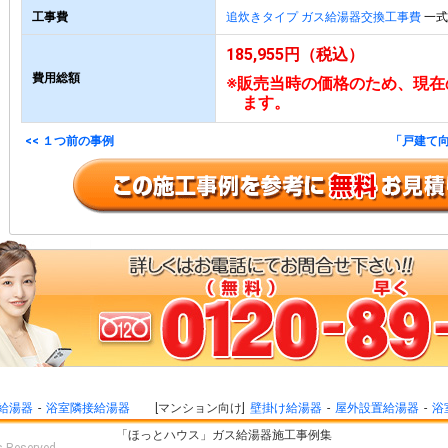
工事費
追炊きタイプ ガス給湯器交換工事費
一式 
185,955円（税込）
費用総額
※販売当時の価格のため、現在
ます。
<< １つ前の事例
「戸建て向
給湯器
浴室隣接給湯器
マンション向け
壁掛け給湯器
屋外設置給湯器
浴
「ほっとハウス」ガス給湯器施工事例集