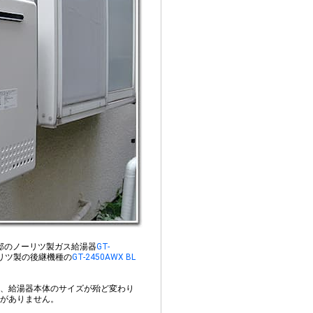
邸のノーリツ製ガス給湯器
GT-
リツ製の後継機種の
GT-2450AWX BL
、給湯器本体のサイズが殆ど変わり
がありません。