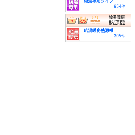
給湯専用タイプ
854件
給湯暖房熱源機
305件