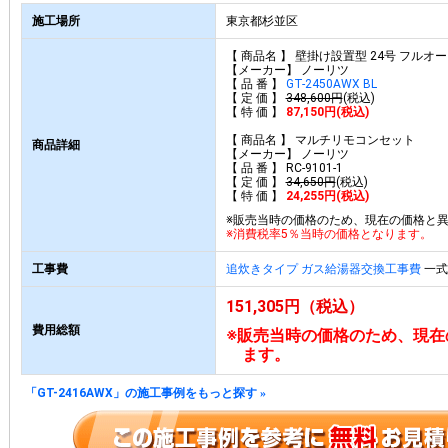
施工場所
東京都杉並区
【 商品名 】 壁掛け設置型 24号 フルオ
【メーカー】 ノーリツ
【 品 番 】
GT-2450AWX BL
【 定 価 】
348,600円
(税込)
【 特 価 】
87,150円(税込)
【 商品名 】 マルチリモコンセット
商品詳細
【メーカー】 ノーリツ
【 品 番 】 RC-9101-1
【 定 価 】
34,650円
(税込)
【 特 価 】
24,255円(税込)
※販売当時の価格のため、現在の価格と
※消費税率5％当時の価格となります。
工事費
追炊きタイプ ガス給湯器交換工事費
一式 
151,305円（税込）
費用総額
※販売当時の価格のため、現在
ます。
「GT-2416AWX」の施工事例をもっと探す
»