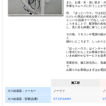
また、お湯・水・追い炊き・ガ
作業をスムーズに行うことがで
尚、『ほっとハウス』では左記
ただいた商品の劣化を防ぐため
ャンパス(化粧テープ)をしっ
こうすることで、配管類の劣化
し、見た目も綺麗に保つことが
その他、リモコンや電源の線が
と、
細かいところまで、しっかりと
『ほっとハウス』はインターネ
い形式だからこそお客様が安心
いきめ細やかなサービスを追求
営業担当、施工担当共に、迅速
で、
お困りのお客様はまずはお電話
施工前
ガス給湯器：メーカー
ノーリツ
ノ
ガス給湯器：型番(品番)
GT-2416AWX
GT