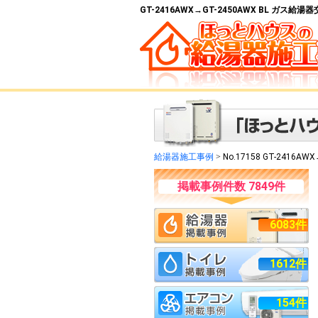
GT-2416AWX→GT-2450AWX BL ガス
給湯器施工事例
>
No.17158 GT-2416AWX
掲載事例件数 7849件
6083件
1612件
154件