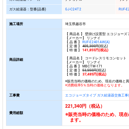
ガス給湯器：型番(品番)
GJ-C24T2
RUF-E
施工場所
埼玉県越谷市
【 商品名 】 壁掛け設置型 エコジョーズ
【メーカー】 リンナイ
【 品 番 】
RUF-E2401AW(A)
【 定 価 】
405,300円
(税込)
【 特 価 】
141,855円(税込)
【 商品名 】 コードレスリモコンセット
商品詳細
【メーカー】 リンナイ
【 品 番 】 MBCTW-171
【 定 価 】
53,550円
(税込)
【 特 価 】
37,485円(税込)
※販売当時の価格のため、現在の価格と
※消費税率5％当時の価格となります。
工事費
エコジョーズタイプ ガス給湯器交換工事
221,340円（税込）
費用総額
※販売当時の価格のため、現在
ます。