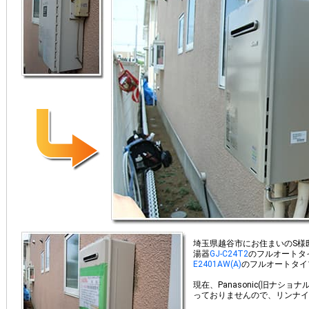
埼玉県越谷市にお住まいのS様
湯器
GJ-C24T2
のフルオートタ
E2401AW(A)
のフルオートタイ
現在、Panasonic(旧ナシ
っておりませんので、リンナイ