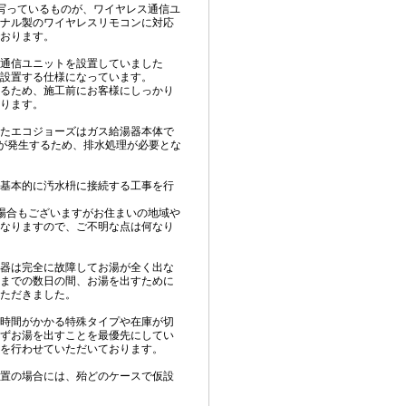
写っているものが、ワイヤレス通信ユ
ナル製のワイヤレスリモコンに対応
おります。
通信ユニットを設置していました
設置する仕様になっています。
るため、施工前にお客様にしっかり
ります。
たエコジョーズはガス給湯器本体で
)が発生するため、排水処理が必要とな
基本的に汚水枡に接続する工事を行
場合もございますがお住まいの地域や
なりますので、ご不明な点は何なり
器は完全に故障してお湯が全く出な
までの数日の間、お湯を出すために
ただきました。
時間がかかる特殊タイプや在庫が切
ずお湯を出すことを最優先にしてい
を行わせていただいております。
置の場合には、殆どのケースで仮設