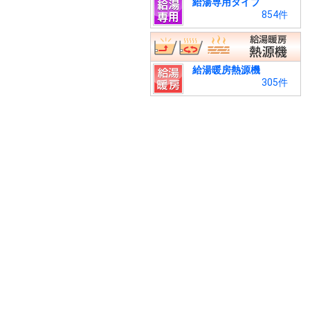
給湯専用タイプ
854件
給湯暖房熱源機
305件