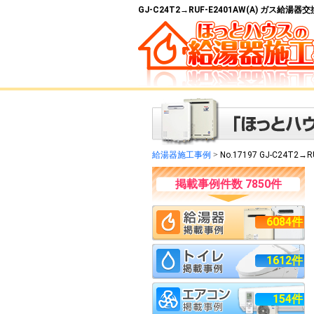
GJ-C24T2→RUF-E2401AW(A) ガス給
給湯器施工事例
>
No.17197 GJ-C24T2→R
掲載事例件数 7850件
6084件
1612件
154件