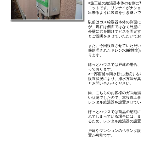
※施工後の給湯器本体の右側に
ニットです。リンナイがナショ
出来るように製造を引き継いで
以前はガス給湯器本体の側面に
が、現在は側面ではなく外壁に
外壁に穴を開けてビスを固定す
とご説明をさせていただいてお
また、今回設置させていただい
熱処理されたドレン水(酸性水
ります。
ほっとハウスでは戸建の場合、
っております。
※一部雨樋や雨水枡に接続する
設置状況により、排水方法が異
とお問い合わせください。
尚、こちらのお客様のガス給湯
い状況でしたので、本設置工事
レンタル給湯器を設置させてい
ほっとハウスでは商品の納期に
れてしまっている場合には、ま
るため、レンタル給湯器の設置
戸建やマンションのベランダ設
置が可能です。