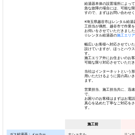
給湯器本体の設置場所によって
急な故障の場合には、可能な限
すので、まずはお問い合わせく
※埼玉県越谷市はレンタル給湯
工担当が偶然、越谷市で作業を
お伺いをさせていただきました
☆レンタル給湯器の
施工エリア
幅広いお客様へ対応させていた
設けていますが、ほっとハウス
す。
施工エリア外にお住まいのお客
可能な限り対応させていただき
当社はインターネットという形
用いただけるように質の高いき
ます。
営業担当、施工担当共に、迅速
で、
お困りのお客様はまずはお電話
真心を込めた丁寧なご対応をさ
す。
施工前
ガス給湯器：メーカー
ナショナル
リンナ