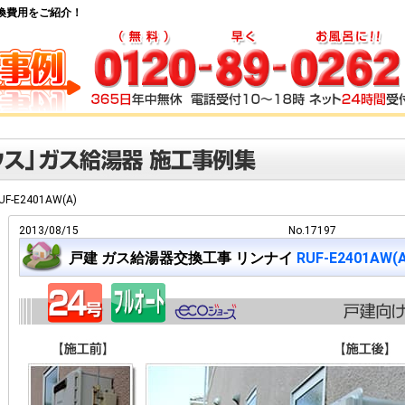
湯器交換費用をご紹介！
UF-E2401AW(A)
2013/08/15
No.17197
戸建 ガス給湯器交換工事 リンナイ
RUF-E2401AW(A