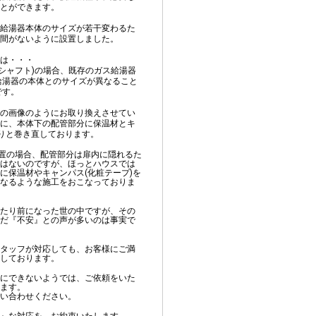
とができます。
給湯器本体のサイズが若干変わるた
間がないように設置しました。
とは・・・
プシャフト)の場合、既存のガス給湯器
給湯器の本体とのサイズが異なること
です。
の画像のようにお取り換えさせてい
に、本体下の配管部分に保温材とキ
かりと巻き直しております。
設置の場合、配管部分は扉内に隠れるた
はないのですが、ほっとハウスでは
に保温材やキャンパス(化粧テープ)を
なるような施工をおこなっておりま
たり前になった世の中ですが、その
だ『不安』との声が多いのは事実で
タッフが対応しても、お客様にご満
しております。
にできないようでは、ご依頼をいた
ります。
い合わせください。