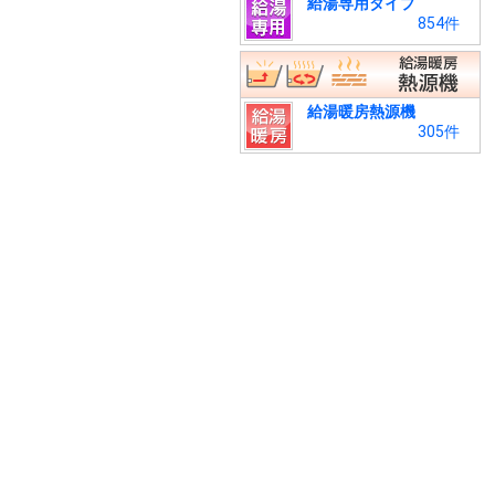
給湯専用タイプ
854件
給湯暖房熱源機
305件