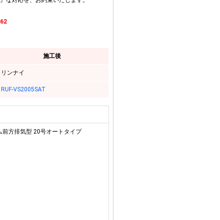
』な対応を、お約束いたします。
262
施工後
リンナイ
RUF-VS2005SAT
ム前方排気型 20号オートタイプ