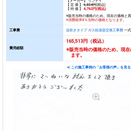
【メーカー】 リンナイ
【 定 価 】
6,804円
(税込)
【 特 価 】
4,762円(税込)
※販売当時の価格のため、現在の価格と
※消費税率8％当時の価格となります。
工事費
追炊きタイプ ガス給湯器交換工事費
一式 
165,513円（税込）
費用総額
※販売当時の価格のため、現在
ます。
≪ この施工事例の「お客様の声」を見る