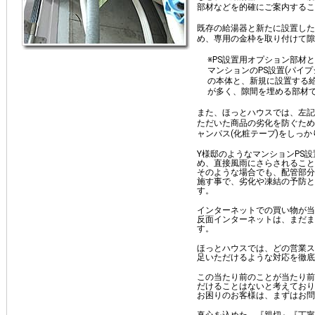
部材などを的確にご案内するこ
既存の給湯器と新たに設置した
め、専用の金枠を取り付けて隙
※PS設置用オプション部材
マンションのPS設置(パイ
の本体と、新規に設置する
が多く、隙間を埋める部材
また、ほっとハウスでは、左記
ただいた商品の劣化を防ぐため
ャンパス(化粧テープ)をしっ
Y様邸のようなマンションPS
め、直接風雨にさらされること
そのような場合でも、配管部分
施す事で、劣化や凍結の予防と
す。
インターネットでの買い物が当
反面インターネットは、まだま
す。
ほっとハウスでは、どの営業ス
足いただけるような対応を徹底
この当たり前のことが当たり前
だけることはないと考えてお
お困りのお客様は、まずはお問