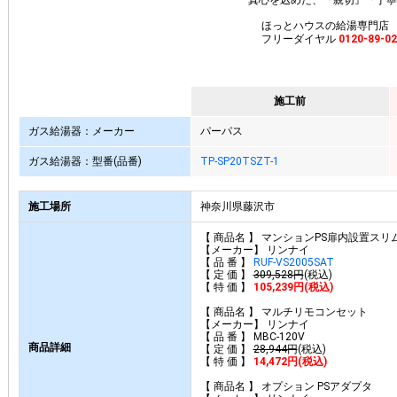
真心を込めた、『親切』『丁寧
ほっとハウスの給湯専門店
フリーダイヤル
0120-89-0
施工前
ガス給湯器：メーカー
パーパス
ガス給湯器：型番(品番)
TP-SP20TSZT-1
施工場所
神奈川県藤沢市
【 商品名 】 マンションPS扉内設置スリ
【メーカー】 リンナイ
【 品 番 】
RUF-VS2005SAT
【 定 価 】
309,528円
(税込)
【 特 価 】
105,239円(税込)
【 商品名 】 マルチリモコンセット
【メーカー】 リンナイ
【 品 番 】 MBC-120V
商品詳細
【 定 価 】
28,944円
(税込)
【 特 価 】
14,472円(税込)
【 商品名 】 オプション PSアダプタ