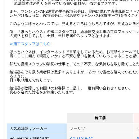
給湯器本体の周りを囲っている白い部材が、PSアダプタです。
また、マンションのPS設置の場合配管部分は、扉内に隠れて直接風雨にさら
いただけるように、配管部分に、保温材やキャンパス(化粧テープ)を巻くこ
このようにほっとハウスでは、見えるところはもちろんですが、見えない箇
尚、「ほっとハウス」の施工スタッフは、給湯器交換工事のプロフェッショ
の資格を有しており、全員、当社専属のスタッフとなります。
≫施工スタッフはこちら
ほっとハウスは、インターネットで営業をしているため、お電話やメールで
当にここに頼んで問題ないか」と不安な思いを抱えていらっしゃることと思
私たち営業スタッフの最初の仕事は、その「不安」な気持ちを取り除くこと
給湯器を取り扱う業者様は数多くありますが、その中で当社を選んでいただ
るように、
日々取り組んでおります。
給湯器が故障してお困りのお客様は、是非、一度お問い合わせください。
真心を込めた対応をお約束いたします。
施工前
ガス給湯器：メーカー
ノーリツ