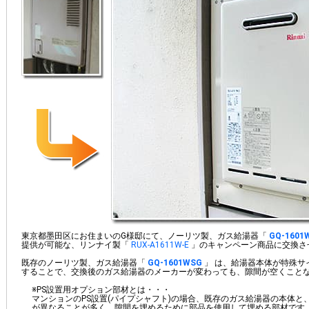
東京都墨田区にお住まいのG様邸にて、ノーリツ製、ガス給湯器「
GQ-1601
提供が可能な、リンナイ製「
RUX-A1611W-E
」のキャンペーン商品に交換さ
既存のノーリツ製、ガス給湯器「
GQ-1601WSG
」 は、給湯器本体が特殊サ
することで、交換後のガス給湯器のメーカーが変わっても、隙間が空くこと
※PS設置用オプション部材とは・・・
マンションのPS設置(パイプシャフト)の場合、既存のガス給湯器の本体
が異なることが多く、隙間を埋めるために部品を使用して埋める部材です