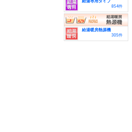
給湯専用タイプ
854件
給湯暖房熱源機
305件