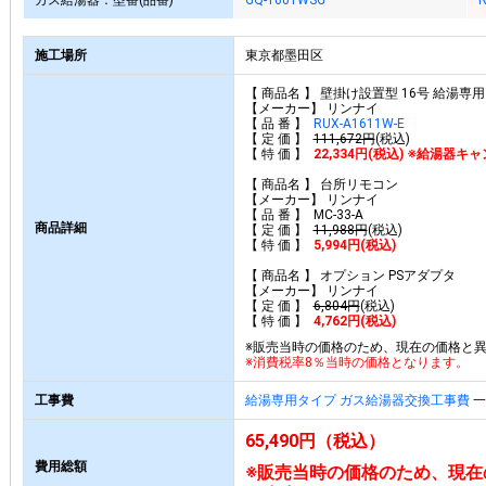
ガス給湯器：型番(品番)
GQ-1601WSG
R
施工場所
東京都墨田区
【 商品名 】 壁掛け設置型 16号 給湯
【メーカー】 リンナイ
【 品 番 】
RUX-A1611W-E
【 定 価 】
111,672円
(税込)
【 特 価 】
22,334円(税込) ※給湯器
【 商品名 】 台所リモコン
【メーカー】 リンナイ
【 品 番 】 MC-33-A
商品詳細
【 定 価 】
11,988円
(税込)
【 特 価 】
5,994円(税込)
【 商品名 】 オプション PSアダプタ
【メーカー】 リンナイ
【 定 価 】
6,804円
(税込)
【 特 価 】
4,762円(税込)
※販売当時の価格のため、現在の価格と
※消費税率8％当時の価格となります。
工事費
給湯専用タイプ ガス給湯器交換工事費
一
65,490円（税込）
費用総額
※販売当時の価格のため、現在