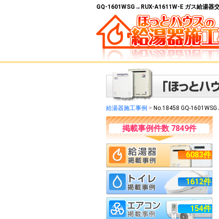
GQ-1601WSG→RUX-A1611W-E ガス給
給湯器施工事例
>
No.18458 GQ-1601WSG
掲載事例件数 7849件
6083件
1612件
154件