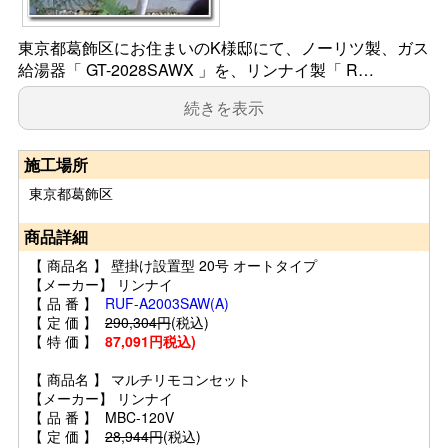
東京都葛飾区にお住まいのK様邸にて、ノーリツ製、ガス
給湯器「 GT-2028SAWX 」を、リンナイ製「 R…
続きを表示
施工場所
東京都葛飾区
商品詳細
【 商品名 】 壁掛け設置型 20号 オートタイプ
【メーカー】 リンナイ
【 品 番 】
RUF-A2003SAW(A)
【 定 価 】
290,304円
(税込)
【 特 価 】
87,091円税込)
【 商品名 】 マルチリモコンセット
【メーカー】 リンナイ
【 品 番 】 MBC-120V
【 定 価 】
28,944円
(税込)