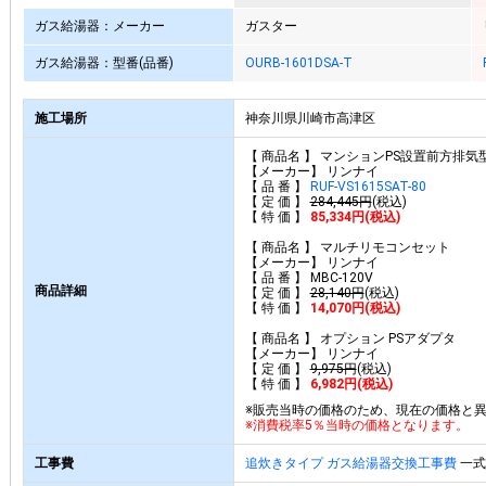
ガス給湯器：メーカー
ガスター
ガス給湯器：型番(品番)
OURB-1601DSA-T
施工場所
神奈川県川崎市高津区
【 商品名 】 マンションPS設置前方排気型
【メーカー】 リンナイ
【 品 番 】
RUF-VS1615SAT-80
【 定 価 】
284,445円
(税込)
【 特 価 】
85,334円(税込)
【 商品名 】 マルチリモコンセット
【メーカー】 リンナイ
【 品 番 】 MBC-120V
商品詳細
【 定 価 】
28,140円
(税込)
【 特 価 】
14,070円(税込)
【 商品名 】 オプション PSアダプタ
【メーカー】 リンナイ
【 定 価 】
9,975円
(税込)
【 特 価 】
6,982円(税込)
※販売当時の価格のため、現在の価格と
※消費税率5％当時の価格となります。
工事費
追炊きタイプ ガス給湯器交換工事費
一式 