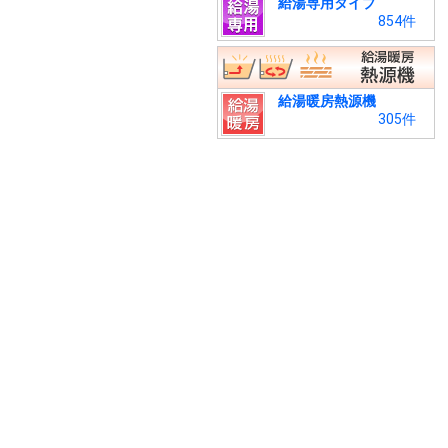
給湯専用タイプ
854件
給湯暖房熱源機
305件