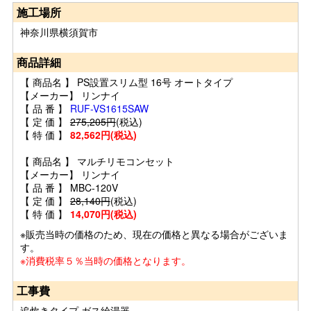
施工場所
神奈川県横須賀市
商品詳細
【 商品名 】 PS設置スリム型 16号 オートタイプ
【メーカー】 リンナイ
【 品 番 】
RUF-VS1615SAW
【 定 価 】
275,205円
(税込)
【 特 価 】
82,562円(税込)
【 商品名 】 マルチリモコンセット
【メーカー】 リンナイ
【 品 番 】 MBC-120V
【 定 価 】
28,140円
(税込)
【 特 価 】
14,070円(税込)
※販売当時の価格のため、現在の価格と異なる場合がございま
す。
※消費税率５％当時の価格となります。
工事費
追炊きタイプ ガス給湯器