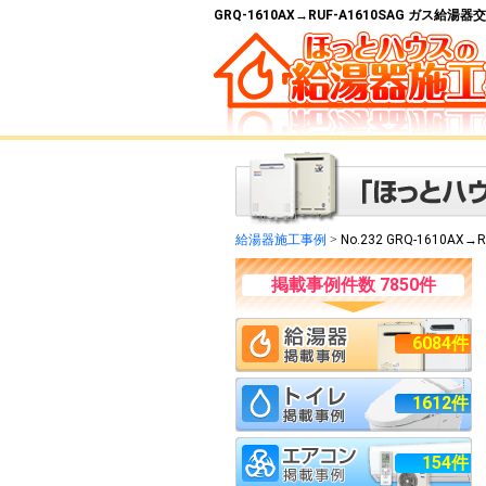
GRQ-1610AX→RUF-A1610SAG ガス給
給湯器施工事例
>
No.232 GRQ-1610AX→R
掲載事例件数 7850件
6084件
1612件
154件