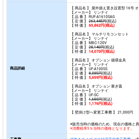
【 商品名 】 屋外据え置き設置型 16号 
【メーカー】 リンナイ
【 品 番 】 RUF-A1610SAG
【 定 価 】
263,445円
(税込)
【 特 価 】
65,862円(税込)
【 商品名 】 マルチリモコンセット
【メーカー】 リンナイ
【 品 番 】 MBC-120V
【 定 価 】
28,140円
(税込)
【 特 価 】
14,070円(税込)
【 商品名 】 オプション 循環金具
【メーカー】 リンナイ
商品詳細
【 品 番 】 UF-A100SS
【 定 価 】
8,085円
(税込)
【 特 価 】
5,659円(税込)
【 商品名 】 オプション 塞ぎ蓋
【メーカー】 リンナイ
【 品 番 】 UF-SC
【 定 価 】
1,680円
(税込)
【 特 価 】
1,176円(税込)
【 壁掛け型へ変更工事費 】 21,000円
※販売当時の価格のため、現在の価格と
※消費税率5％当時の価格となります。