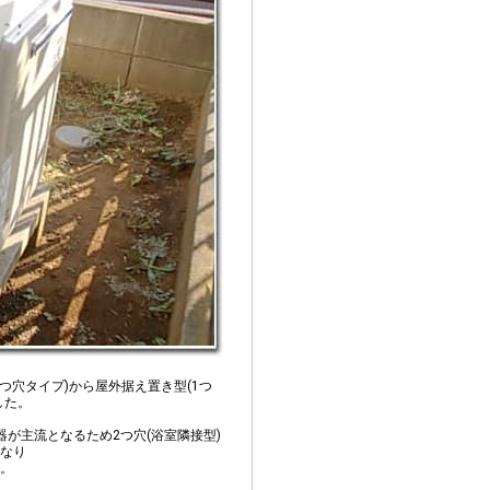
つ穴タイプ)から屋外据え置き型(1つ
した。
が主流となるため2つ穴(浴室隣接型)
なり
。