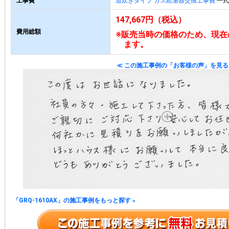
工事費
追炊きタイプ ガス給湯器交換工事費
一式 
147,667円（税込）
費用総額
※販売当時の価格のため、現在
ます。
≪ この施工事例の「お客様の声」を見る
「GRQ-1610AX」の施工事例をもっと探す
»