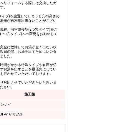
へリフォームする際には交換したガ
す。
タイプ)を設置してしまうと穴の高さの
湯器が再利用出来ないことがござい
現在、浴室隣接型(2つ穴タイプ)をご
(1つ穴タイプ)への変更をお勧めして
完全に故障してお湯が全く出ない状
数日の間、お湯を出すためにレンタ
ました。
時間がかかる特殊タイプや在庫が切
ずお湯を出すことを最優先にしてい
を行わせていただいております。
り対応させていただきたいと思いま
ださい。
施工後
リンナイ
UF-A1610SAG