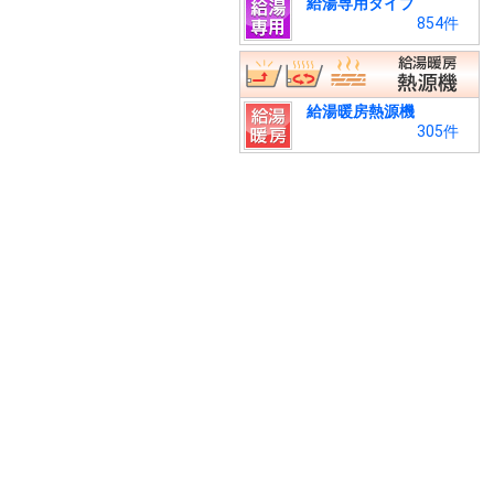
給湯専用タイプ
854件
給湯暖房熱源機
305件