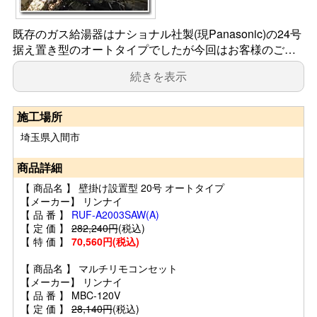
既存のガス給湯器はナショナル社製(現Panasonic)の24号
据え置き型のオートタイプでしたが今回はお客様のご…
続きを表示
施工場所
埼玉県入間市
商品詳細
【 商品名 】 壁掛け設置型 20号 オートタイプ
【メーカー】 リンナイ
【 品 番 】
RUF-A2003SAW(A)
【 定 価 】
282,240円
(税込)
【 特 価 】
70,560円(税込)
【 商品名 】 マルチリモコンセット
【メーカー】 リンナイ
【 品 番 】 MBC-120V
【 定 価 】
28,140円
(税込)