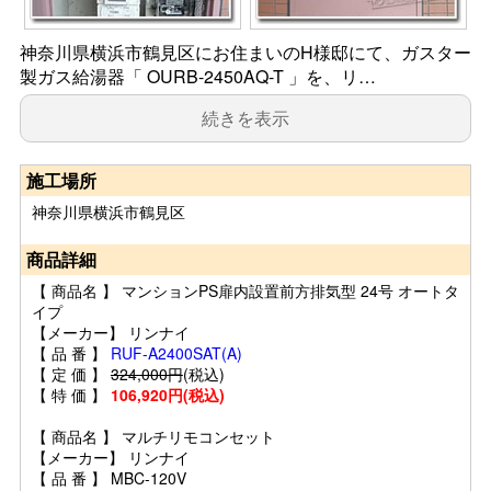
神奈川県横浜市鶴見区にお住まいのH様邸にて、ガスター
製ガス給湯器「 OURB-2450AQ-T 」を、リ…
続きを表示
施工場所
神奈川県横浜市鶴見区
商品詳細
【 商品名 】 マンションPS扉内設置前方排気型 24号 オートタ
イプ
【メーカー】 リンナイ
【 品 番 】
RUF-A2400SAT(A)
【 定 価 】
324,000円
(税込)
【 特 価 】
106,920円(税込)
【 商品名 】 マルチリモコンセット
【メーカー】 リンナイ
【 品 番 】 MBC-120V