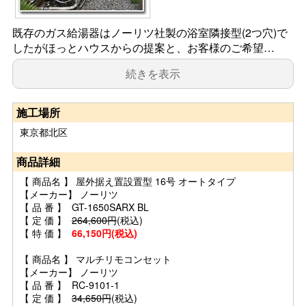
既存のガス給湯器はノーリツ社製の浴室隣接型(2つ穴)で
したがほっとハウスからの提案と、お客様のご希望…
続きを表示
施工場所
東京都北区
商品詳細
【 商品名 】 屋外据え置設置型 16号 オートタイプ
【メーカー】 ノーリツ
【 品 番 】 GT-1650SARX BL
【 定 価 】
264,600円
(税込)
【 特 価 】
66,150円(税込)
【 商品名 】 マルチリモコンセット
【メーカー】 ノーリツ
【 品 番 】 RC-9101-1
【 定 価 】
34,650円
(税込)