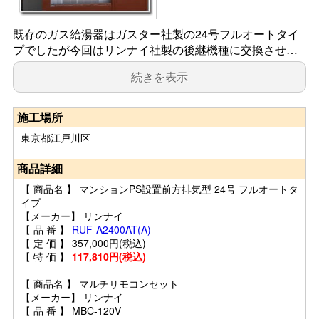
既存のガス給湯器はガスター社製の24号フルオートタイ
プでしたが今回はリンナイ社製の後継機種に交換させ…
続きを表示
施工場所
東京都江戸川区
商品詳細
【 商品名 】 マンションPS設置前方排気型 24号 フルオートタ
イプ
【メーカー】 リンナイ
【 品 番 】
RUF-A2400AT(A)
【 定 価 】
357,000円
(税込)
【 特 価 】
117,810円(税込)
【 商品名 】 マルチリモコンセット
【メーカー】 リンナイ
【 品 番 】 MBC-120V