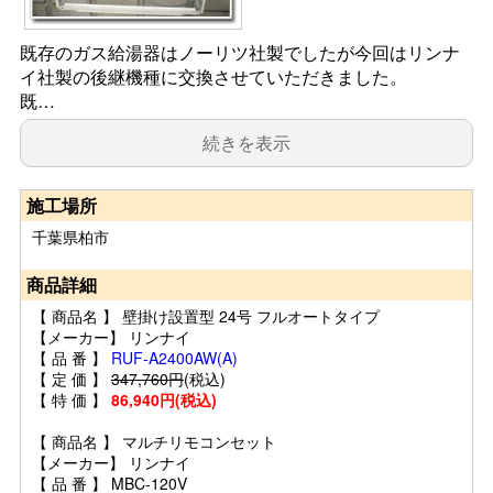
既存のガス給湯器はノーリツ社製でしたが今回はリンナ
イ社製の後継機種に交換させていただきました。
既…
続きを表示
施工場所
千葉県柏市
商品詳細
【 商品名 】 壁掛け設置型 24号 フルオートタイプ
【メーカー】 リンナイ
【 品 番 】
RUF-A2400AW(A)
【 定 価 】
347,760円
(税込)
【 特 価 】
86,940円(税込)
【 商品名 】 マルチリモコンセット
【メーカー】 リンナイ
【 品 番 】 MBC-120V