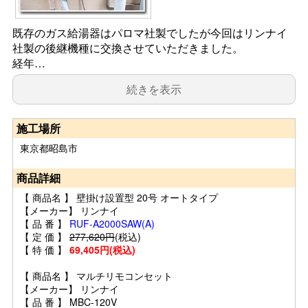
既存のガス給湯器はパロマ社製でしたが今回はリンナイ
社製の後継機種に交換させていただきました。
経年…
続きを表示
施工場所
東京都昭島市
商品詳細
【 商品名 】 壁掛け設置型 20号 オートタイプ
【メーカー】 リンナイ
【 品 番 】
RUF-A2000SAW(A)
【 定 価 】
277,620円
(税込)
【 特 価 】
69,405円(税込)
【 商品名 】 マルチリモコンセット
【メーカー】 リンナイ
【 品 番 】 MBC-120V