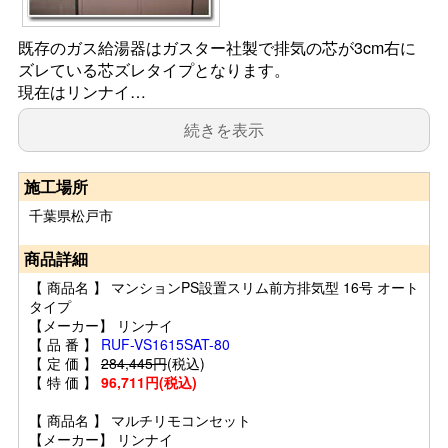
既存のガス給湯器はガスター社製で排気の芯が3cm右に
ズレている芯ズレタイプとなります。
現在はリンナイ…
続きを表示
施工場所
千葉県松戸市
商品詳細
【 商品名 】 マンションPS設置スリム前方排気型 16号 オート
タイプ
【メーカー】 リンナイ
【 品 番 】
RUF-VS1615SAT-80
【 定 価 】
284,445円
(税込)
【 特 価 】
96,711円(税込)
【 商品名 】 マルチリモコンセット
【メーカー】 リンナイ