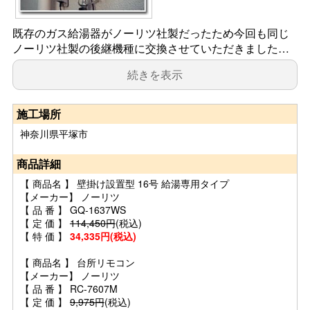
既存のガス給湯器がノーリツ社製だったため今回も同じ
ノーリツ社製の後継機種に交換させていただきました…
続きを表示
施工場所
神奈川県平塚市
商品詳細
【 商品名 】 壁掛け設置型 16号 給湯専用タイプ
【メーカー】 ノーリツ
【 品 番 】 GQ-1637WS
【 定 価 】
114,450円
(税込)
【 特 価 】
34,335円(税込)
【 商品名 】 台所リモコン
【メーカー】 ノーリツ
【 品 番 】 RC-7607M
【 定 価 】
9,975円
(税込)