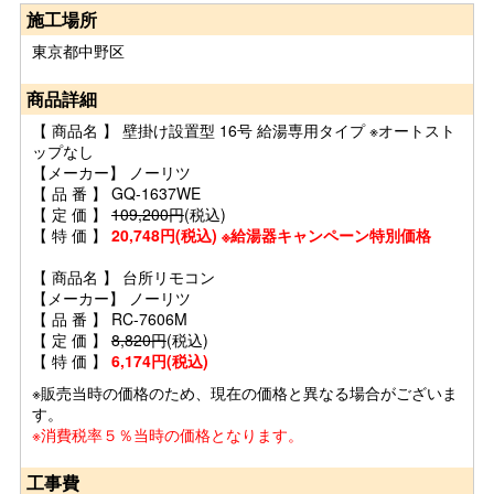
施工場所
東京都中野区
商品詳細
【 商品名 】 壁掛け設置型 16号 給湯専用タイプ ※オートスト
ップなし
【メーカー】 ノーリツ
【 品 番 】 GQ-1637WE
【 定 価 】
109,200円
(税込)
【 特 価 】
20,748円(税込) ※給湯器キャンペーン特別価格
【 商品名 】 台所リモコン
【メーカー】 ノーリツ
【 品 番 】 RC-7606M
【 定 価 】
8,820円
(税込)
【 特 価 】
6,174円(税込)
※販売当時の価格のため、現在の価格と異なる場合がございま
す。
※消費税率５％当時の価格となります。
工事費