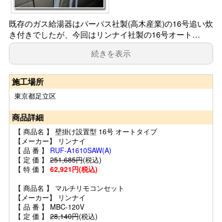
既存のガス給湯器はパーパス社製(高木産業)の16号追い炊
き付きでしたが、今回はリンナイ社製の16号オート…
続きを表示
施工場所
東京都足立区
商品詳細
【 商品名 】 壁掛け設置型 16号 オートタイプ
【メーカー】 リンナイ
【 品 番 】
RUF-A1610SAW(A)
【 定 価 】
251,685円
(税込)
【 特 価 】
62,921円(税込)
【 商品名 】 マルチリモコンセット
【メーカー】 リンナイ
【 品 番 】 MBC-120V
【 定 価 】
28,140円
(税込)