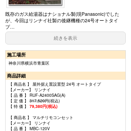
既存のガス給湯器はナショナル製(現Panasonic)でした
が、今回はリンナイ社製の後継機種の24号オートタイ
プ…
続きを表示
施工場所
神奈川県横浜市青葉区
商品詳細
【 商品名 】 屋外据え置設置型 24号 オートタイプ
【メーカー】 リンナイ
【 品 番 】 RUF-A2400SAG(A)
【 定 価 】
317,520円
(税込)
【 特 価 】
79,380円(税込)
【 商品名 】 マルチリモコンセット
【メーカー】 リンナイ
【 品 番 】 MBC-120V