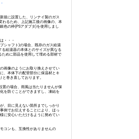
・
新規に設置した、リンナイ製のガス
が変わるため、上記施工後の画像の、本
色の枠(PSアダプタ)を使用しまし
とは・・・
イプシャフト)の場合、既存のガス給湯
する給湯器の本体とのサイズが異なる
るために部品を使用して埋める部材で
の画像のようにお取り換えさせてい
に、本体下の配管部分に保温材とキ
かりと巻き直しております。
S設置の場合、雨風は当たりませんが保
化を防ぐことができますし、凍結を
が、目に見えない箇所までしっかり
事例でお伝えすることにより、ほっ
様に安心いただけるように努めてい
モコンも、互換性がありませんの