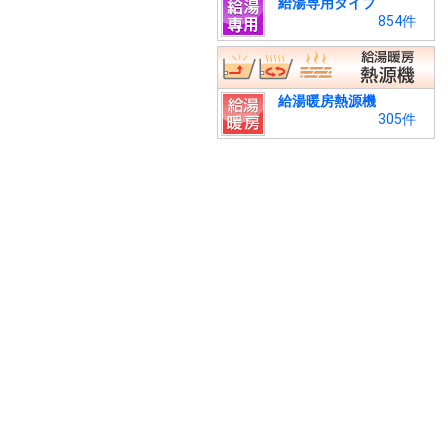
給湯専用タイプ
854件
給湯暖房熱源機
305件