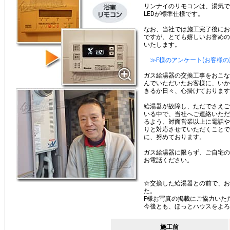
リンナイのリモコンは、湯気で
LEDが標準仕様です。
なお、当社では施工完了後にお
ですが、とても嬉しいお誉めの
いたします。
≫F様のアンケート(お客様の
ガス給湯器の交換工事をおこな
んでいただいたお客様に、いか
きるか日々、心掛けております
給湯器が故障し、ただでさえご
いる中で、当社へご連絡いただ
るよう、対面営業以上に電話や
りと対応させていただくことで
に、努めております。
ガス給湯器に限らず、ご自宅の
お電話ください。
☆
交換した給湯器との前で、お
た。
F様お写真の掲載にご協力いた
今後とも、ほっとハウスをよろ
施工前