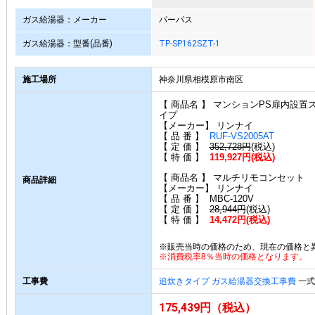
ガス給湯器：メーカー
パーパス
ガス給湯器：型番(品番)
TP-SP162SZT-1
施工場所
神奈川県相模原市南区
【 商品名 】 マンションPS扉内設置
イプ
【メーカー】 リンナイ
【 品 番 】
RUF-VS2005AT
【 定 価 】
352,728円
(税込)
【 特 価 】
119,927円(税込)
【 商品名 】 マルチリモコンセット
商品詳細
【メーカー】 リンナイ
【 品 番 】 MBC-120V
【 定 価 】
28,944円
(税込)
【 特 価 】
14,472円(税込)
※販売当時の価格のため、現在の価格と
※消費税率8％当時の価格となります。
工事費
追炊きタイプ ガス給湯器交換工事費
一式 
175,439円（税込）