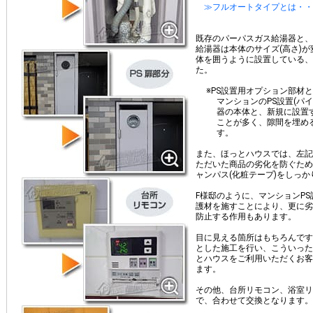
≫フルオートタイプとは・・
既存のパーパスガス給湯器と、
給湯器は本体のサイズ(高さ)
体を囲うように設置している、銀
た。
※PS設置用オプション部材
マンションのPS設置(パ
器の本体と、新規に設置
ことが多く、隙間を埋め
す。
また、ほっとハウスでは、左記
ただいた商品の劣化を防ぐため
ャンパス(化粧テープ)をしっ
F様邸のように、マンションP
護材を施すことにより、更に劣
防止する作用もあります。
目に見える箇所はもちろんです
とした施工を行い、こういった
とハウスをご利用いただくお客
ます。
その他、台所リモコン、浴室リ
で、合わせて交換となります。