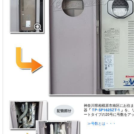
神奈川県相模原市南区
にお住ま
器
「
TP-SP162SZT-1
」
を、
ートタイプの20号に号数をア
≫号数とは・・・