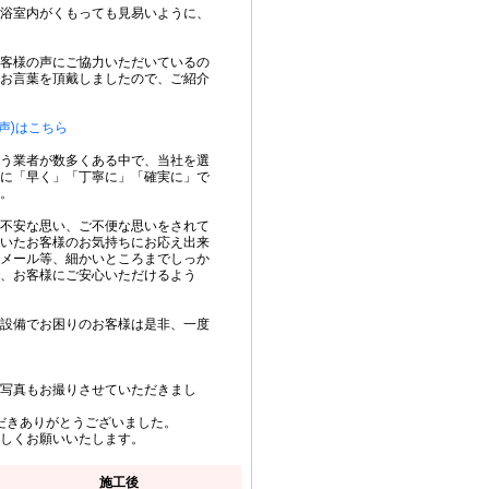
浴室内がくもっても見易いように、
客様の声にご協力いただいているの
お言葉を頂戴しましたので、ご紹介
声)はこちら
う業者が数多くある中で、当社を選
に「早く」「丁寧に」「確実に」で
。
不安な思い、ご不便な思いをされて
いたお客様のお気持ちにお応え出来
メール等、細かいところまでしっか
、お客様にご安心いただけるよう
設備でお困りのお客様は是非、一度
写真もお撮りさせていただきまし
だきありがとうございました。
しくお願いいたします。
施工後