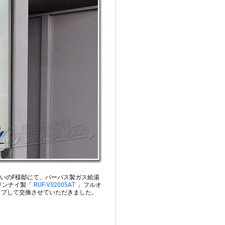
いのF様邸にて、パーパス製ガス給湯
リンナイ製「
RUF-VS2005AT
」フルオ
ップして交換させていただきました。