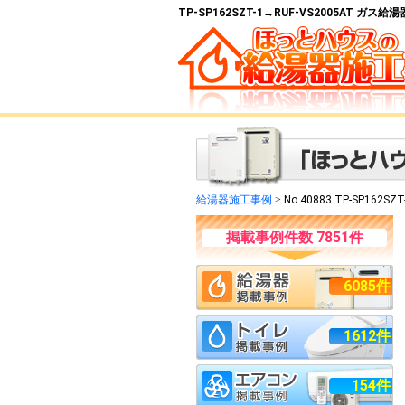
TP-SP162SZT-1→RUF-VS2005AT ガ
給湯器施工事例
>
No.40883 TP-SP162SZ
掲載事例件数 7851件
6085件
1612件
154件