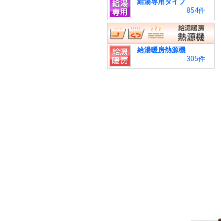
給湯専用タイプ
854件
給湯暖房熱源機
305件