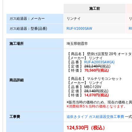
施工前
ガス給湯器：メーカー
リンナイ
ガス給湯器：型番(品番)
RUF-V2000SAW
R
施工場所
埼玉県朝霞市
【 商品名 】 壁掛け設置型 20号 オート
【メーカー】 リンナイ
【 品 番 】
RUF-A2003SAW(A)
【 定 価 】
282,240円
(税込)
【 特 価 】
70,560円(税込)
【 商品名 】 マルチリモコンセット
商品詳細
【メーカー】 リンナイ
【 品 番 】 MBC-120V
【 定 価 】
28,140円
(税込)
【 特 価 】
14,070円(税込)
※販売当時の価格のため、現在の価格と
※消費税率5％当時の価格となります。
工事費
追炊きタイプ ガス給湯器交換工事費
一式 
124,530円（税込）