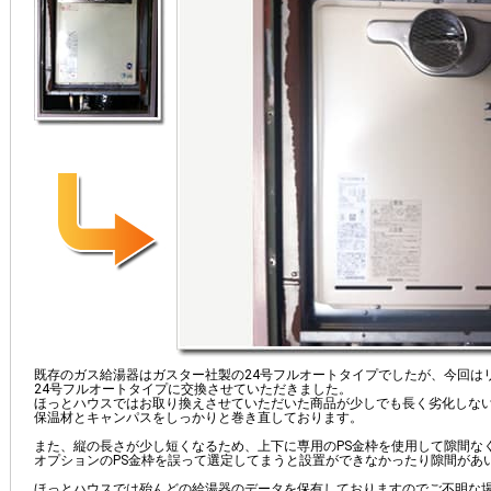
既存のガス給湯器はガスター社製の24号フルオートタイプでしたが、今回は
24号フルオートタイプに交換させていただきました。
ほっとハウスではお取り換えさせていただいた商品が少しでも長く劣化しな
保温材とキャンパスをしっかりと巻き直しております。
また、縦の長さが少し短くなるため、上下に専用のPS金枠を使用して隙間な
オプションのPS金枠を誤って選定してまうと設置ができなかったり隙間があ
ほっとハウスでは殆んどの給湯器のデータを保有しておりますのでご不明な