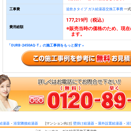
工事費
追炊きタイプ ガス給湯器交換工事費
一式 
177,219円（税込）
費用総額
※販売当時の価格のため、現在
ます。
「OURB-2450AQ-T」の施工事例をもっと探す
»
給湯器
浴室隣接給湯器
マンション向け
壁掛け給湯器
屋外設置給湯器
浴