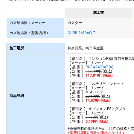
施工前
ガス給湯器：メーカー
ガスター
ガス給湯器：型番(品番)
OURB-2450AQ-T
施工場所
神奈川県川崎市麻生区
【 商品名 】 マンションPS設置前方排気
【メーカー】 リンナイ
【 品 番 】
RUF-A2400AT(A)
【 定 価 】
357,000円
(税込)
【 特 価 】
117,810円(税込)
【 商品名 】 マルチリモコンセット
【メーカー】 リンナイ
【 品 番 】 MBC-120V
商品詳細
【 定 価 】
28,140円
(税込)
【 特 価 】
14,070円(税込)
【 商品名 】 オプション PSアダプタ
【メーカー】 リンナイ
【 定 価 】
7,770円
(税込)
【 特 価 】
5,439円(税込)
※販売当時の価格のため、現在の価格と
※消費税率5％当時の価格となります。