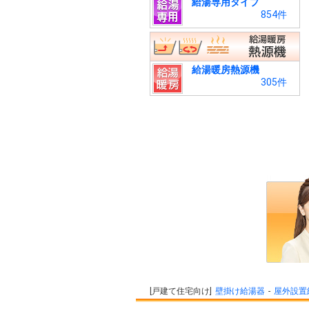
給湯専用タイプ
854件
給湯暖房熱源機
305件
戸建て住宅向け
壁掛け給湯器
屋外設置