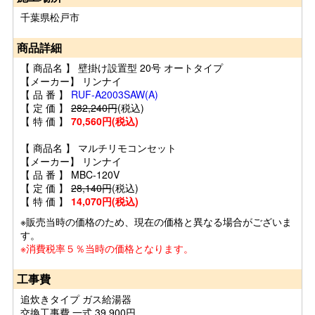
千葉県松戸市
商品詳細
【 商品名 】 壁掛け設置型 20号 オートタイプ
【メーカー】 リンナイ
【 品 番 】
RUF-A2003SAW(A)
【 定 価 】
282,240円
(税込)
【 特 価 】
70,560円(税込)
【 商品名 】 マルチリモコンセット
【メーカー】 リンナイ
【 品 番 】 MBC-120V
【 定 価 】
28,140円
(税込)
【 特 価 】
14,070円(税込)
※販売当時の価格のため、現在の価格と異なる場合がございま
す。
※消費税率５％当時の価格となります。
工事費
追炊きタイプ ガス給湯器
交換工事費 一式 39,900円