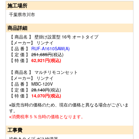
施工場所
千葉県市川市
商品詳細
【 商品名 】 壁掛け設置型 16号 オートタイプ
【メーカー】 リンナイ
【 品 番 】
RUF-A1610SAW(A)
【 定 価 】
251,685円
(税込)
【 特 価 】
62,921円(税込)
【 商品名 】 マルチリモコンセット
【メーカー】 リンナイ
【 品 番 】 MBC-120V
【 定 価 】
28,140円
(税込)
【 特 価 】
14,070円(税込)
※販売当時の価格のため、現在の価格と異なる場合がございま
す。
※消費税率５％当時の価格となります。
工事費
追炊きタイプ ガス給湯器