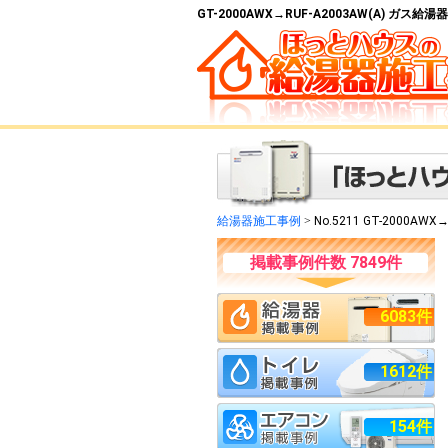
GT-2000AWX→RUF-A2003AW(A) ガ
給湯器施工事例
>
No.5211 GT-2000AWX→
掲載事例件数 7849件
6083件
1612件
154件