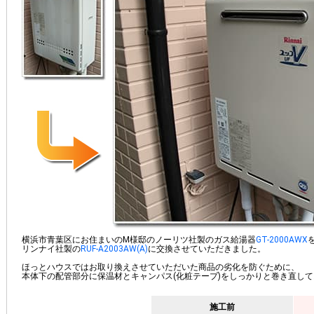
横浜市青葉区にお住まいのM様邸のノーリツ社製のガス給湯器
GT-2000AWX
リンナイ社製の
RUF-A2003AW(A)
に交換させていただきました。
ほっとハウスではお取り換えさせていただいた商品の劣化を防ぐために、
本体下の配管部分に保温材とキャンパス(化粧テープ)をしっかりと巻き直し
施工前