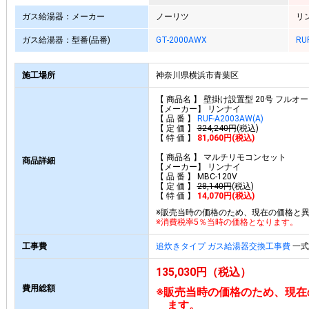
ガス給湯器：メーカー
ノーリツ
リ
ガス給湯器：型番(品番)
GT-2000AWX
RU
施工場所
神奈川県横浜市青葉区
【 商品名 】 壁掛け設置型 20号 フルオ
【メーカー】 リンナイ
【 品 番 】
RUF-A2003AW(A)
【 定 価 】
324,240円
(税込)
【 特 価 】
81,060円(税込)
【 商品名 】 マルチリモコンセット
商品詳細
【メーカー】 リンナイ
【 品 番 】 MBC-120V
【 定 価 】
28,140円
(税込)
【 特 価 】
14,070円(税込)
※販売当時の価格のため、現在の価格と
※消費税率5％当時の価格となります。
工事費
追炊きタイプ ガス給湯器交換工事費
一式 
135,030円（税込）
費用総額
※販売当時の価格のため、現在
ます。