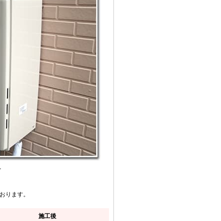
を
ております。
施工後