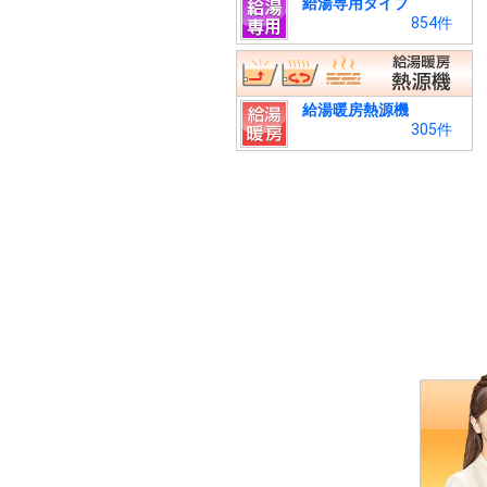
給湯専用タイプ
854件
給湯暖房熱源機
305件