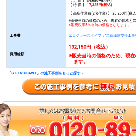
【 定 価 】
34,650円
(税込)
【 特 価 】
17,325円(税込)
【 高所作業費(2名作業) 】 26,250円(税込
※販売当時の価格のため、現在の価格と
※消費税率5％当時の価格となります。
工事費
エコジョーズタイプ ガス給湯器交換工事
192,150円（税込）
費用総額
※販売当時の価格のため、現在
ます。
「GT-1616SAWX」の施工事例をもっと探す
»