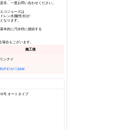
是非、一度お問い合わせください。
エコジョーズは
ドレン水(酸性水)が
となります。
基本的に汚水枡に接続する
る場合もございます。
施工後
リンナイ
RUF-E1611SAW
16号 オートタイプ