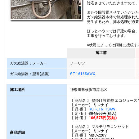
対応させていただきますので、
また今回設置させていただいた
ガス給湯器本体で熱処理された
発生するため、排水処理が必要
ほっとハウスでは戸建の場合、
工事を行っております。
※状況によっては雨樋に接続す
施工前
ガス給湯器：メーカー
ノーリツ
ガス給湯器：型番(品番)
GT-1616SAWX
施工場所
神奈川県横浜市港北区
【 商品名 】 壁掛け設置型 エコジョーズ 
【メーカー】 リンナイ
【 品 番 】
RUF-E1611SAW
【 定 価 】
304,500円
(税込)
【 特 価 】
106,575円(税込)
【 商品名 】 マルチリモコンセット
【メーカー】 リンナイ
商品詳細
【 品 番 】 MBC-220V