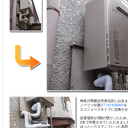
神奈川県横浜市港北区にお住ま
ノーリツ社製
GT-1616SAWX
を
エコジョーズタイプに交換させ
設置場所が2階の壁だったため
2名で作業させていただきまし
ほっとハウスでこういった高所