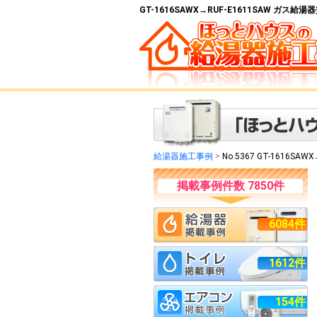
GT-1616SAWX→RUF-E1611SAW ガス
給湯器施工事例
>
No.5367 GT-1616SAW
掲載事例件数 7850件
6084件
1612件
154件