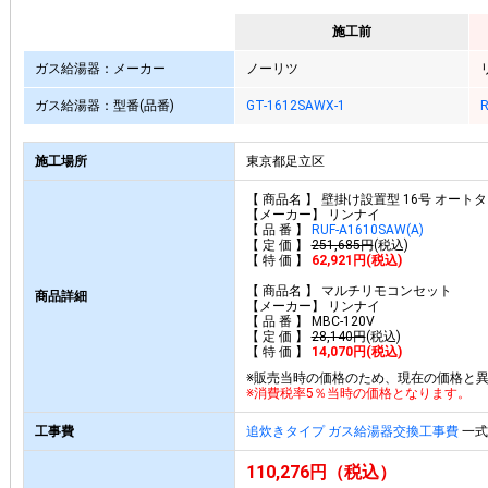
施工前
ガス給湯器：メーカー
ノーリツ
ガス給湯器：型番(品番)
GT-1612SAWX-1
R
施工場所
東京都足立区
【 商品名 】 壁掛け設置型 16号 オート
【メーカー】 リンナイ
【 品 番 】
RUF-A1610SAW(A)
【 定 価 】
251,685円
(税込)
【 特 価 】
62,921円(税込)
【 商品名 】 マルチリモコンセット
商品詳細
【メーカー】 リンナイ
【 品 番 】 MBC-120V
【 定 価 】
28,140円
(税込)
【 特 価 】
14,070円(税込)
※販売当時の価格のため、現在の価格と
※消費税率5％当時の価格となります。
工事費
追炊きタイプ ガス給湯器交換工事費
一式 
110,276円（税込）