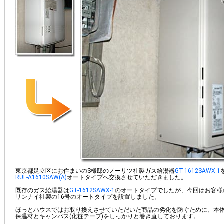
東京都足立区にお住まいのS様邸のノーリツ社製ガス給湯器
GT-1612SAWX-1
RUF-A1610SAW(A)
オートタイプへ交換させていただきました。
既存のガス給湯器は
GT-1612SAWX-1
のオートタイプでしたが、今回はお客様
リンナイ社製の16号のオートタイプを設置しました。
ほっとハウスではお取り換えさせていただいた商品の劣化を防ぐために、本
保温材とキャンパス(化粧テープ)をしっかりと巻き直しております。