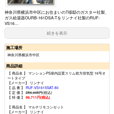
神奈川県横浜市中区にお住まいのT様邸のガスター社製、
ガス給湯器OURB-161DSA-Tをリンナイ社製のRUF-
VS16…
続きを表示
施工場所
神奈川県横浜市中区
商品詳細
【 商品名 】 マンションPS扉内設置スリム前方排気型 16号オ
ートタイプ
【メーカー】 リンナイ
【 品 番 】
RUF-VS1615SAT-80
【 定 価 】
284,445円
(税込)
【 特 価 】
96,711円(税込)
【 商品名 】 マルチリモコンセット
【メーカー】 リンナイ