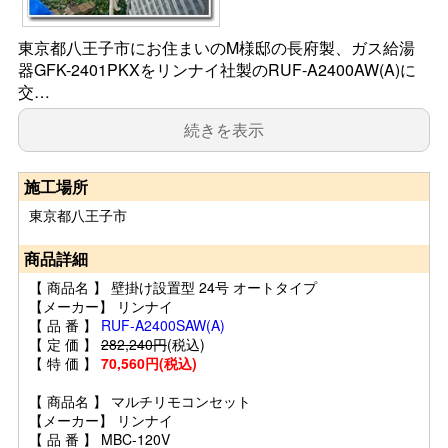
東京都八王子市にお住まいのM様邸の長府製、ガス給湯
器GFK-2401PKXをリンナイ社製のRUF-A2400AW(A)に
交…
続きを表示
施工場所
東京都八王子市
商品詳細
【 商品名 】 壁掛け設置型 24号 オートタイプ
【メーカー】 リンナイ
【 品 番 】
RUF-A2400SAW(A)
【 定 価 】
282,240円
(税込)
【 特 価 】
70,560円(税込)
【 商品名 】 マルチリモコンセット
【メーカー】 リンナイ
【 品 番 】 MBC-120V