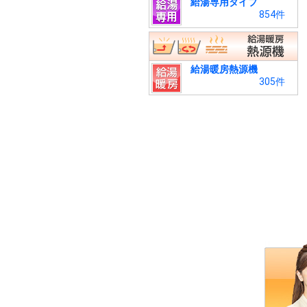
給湯専用タイプ
854件
給湯暖房熱源機
305件