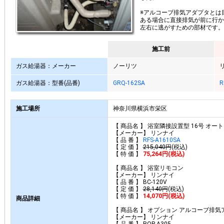
※アルコーブ排気アダプタとは
ある場合に直接排気が前に行か
左右に逃がすための部材です。
施工前
ガス給湯器：メーカー
ノーリツ
ガス給湯器：型番(品番)
GRQ-162SA
R
施工場所
神奈川県横浜市栄区
【 商品名 】 浴室隣接設置型 16号 オー
【メーカー】 リンナイ
【 品 番 】
RFS-A1610SA
【 定 価 】
215,040円
(税込)
【 特 価 】
75,264円(税込)
【 商品名 】 浴室リモコン
【メーカー】 リンナイ
【 品 番 】 BC-120V
【 定 価 】
28,140円
(税込)
【 特 価 】
14,070円(税込)
商品詳細
【 商品名 】 オプション アルコーブ排気
【メーカー】 リンナイ