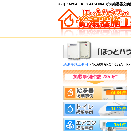
GRQ-162SA→RFS-A1610SA ガス給湯器
給湯器施工事例
>
No.609 GRQ-162SA→RF
掲載事例件数 7850件
6084件
1612件
154件