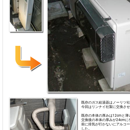
既存のガス給湯器はノーリツ社
今回はリンナイ社製に交換させ
既存の本体の厚みは12cmと薄
交換後の本体の厚みが24cmに
前に排気が行かないにアルコー
した。