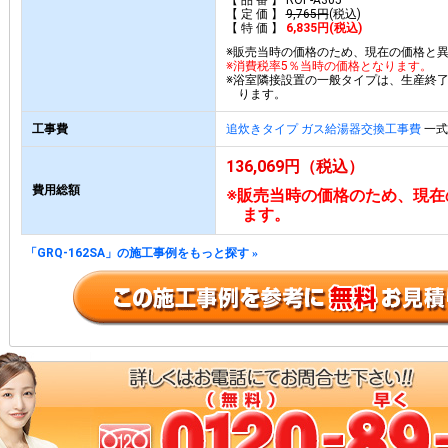
【 品 番 】 ROP-A305
【 定 価 】
9,765円
(税込)
【 特 価 】
6,835円(税込)
※販売当時の価格のため、現在の価格と
※消費税率5％当時の価格となります。
※浴室隣接設置の一般タイプは、生産終
ります。
工事費
追炊きタイプ ガス給湯器交換工事費
一式 
136,069円（税込）
費用総額
※販売当時の価格のため、現在
ます。
「GRQ-162SA」の施工事例をもっと探す
»