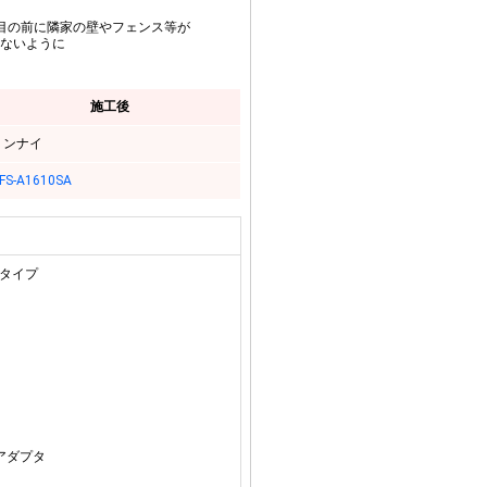
目の前に隣家の壁やフェンス等が
ないように
施工後
リンナイ
FS-A1610SA
トタイプ
アダプタ