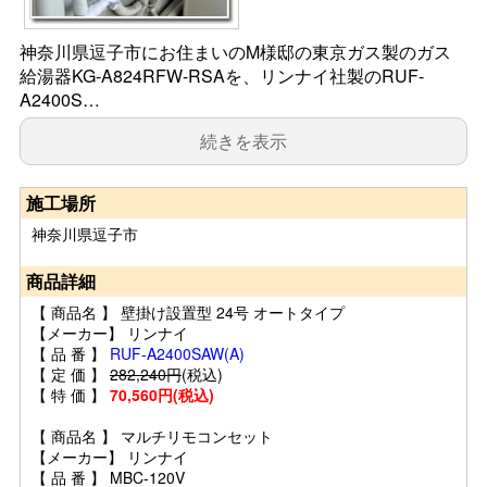
神奈川県逗子市にお住まいのM様邸の東京ガス製のガス
給湯器KG-A824RFW-RSAを、リンナイ社製のRUF-
A2400S…
続きを表示
施工場所
神奈川県逗子市
商品詳細
【 商品名 】 壁掛け設置型 24号 オートタイプ
【メーカー】 リンナイ
【 品 番 】
RUF-A2400SAW(A)
【 定 価 】
282,240円
(税込)
【 特 価 】
70,560円(税込)
【 商品名 】 マルチリモコンセット
【メーカー】 リンナイ
【 品 番 】 MBC-120V