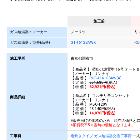
施工前
ガス給湯器：メーカー
ノーリツ
リ
ガス給湯器：型番(品番)
GT-1612SAWX
RU
施工場所
東京都調布市
【 商品名 】 壁掛け設置型 16号 オート
【メーカー】 リンナイ
【 品 番 】
RUF-A1610SAW(A)
【 定 価 】
251,685円
(税込)
【 特 価 】
62,921円(税込)
【 商品名 】 マルチリモコンセット
商品詳細
【メーカー】 リンナイ
【 品 番 】 MBC-120V
【 定 価 】
28,140円
(税込)
【 特 価 】
14,070円(税込)
※販売当時の価格のため、現在の価格と
※消費税率5％当時の価格となります。
工事費
追炊きタイプ ガス給湯器交換工事費
一式 