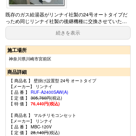
既存のガス給湯器がリンナイ社製の24号オートタイプだ
っため同じリンナイ社製の後継機種に交換させていた…
続きを表示
施工場所
神奈川県川崎市宮前区
商品詳細
【 商品名 】 壁掛け設置型 24号 オートタイプ
【メーカー】 リンナイ
【 品 番 】
RUF-A2400SAW(A)
【 定 価 】
305,760円
(税込)
【 特 価 】
76,440円(税込)
【 商品名 】 マルチリモコンセット
【メーカー】 リンナイ
【 品 番 】 MBC-120V
【 定 価 】
28,140円
(税込)