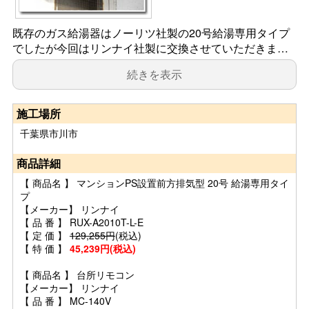
既存のガス給湯器はノーリツ社製の20号給湯専用タイプ
でしたが今回はリンナイ社製に交換させていただきま…
続きを表示
施工場所
千葉県市川市
商品詳細
【 商品名 】 マンションPS設置前方排気型 20号 給湯専用タイ
プ
【メーカー】 リンナイ
【 品 番 】 RUX-A2010T-L-E
【 定 価 】
129,255円
(税込)
【 特 価 】
45,239円(税込)
【 商品名 】 台所リモコン
【メーカー】 リンナイ
【 品 番 】 MC-140V