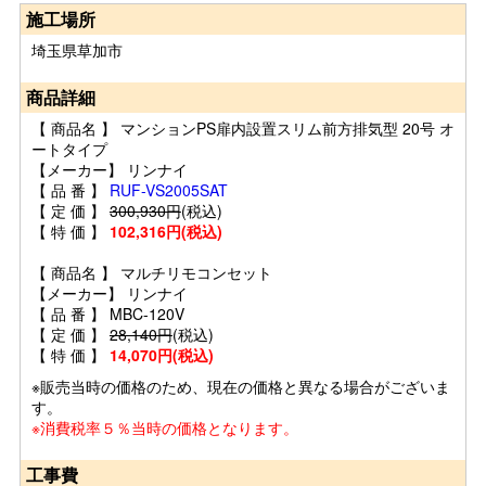
施工場所
埼玉県草加市
商品詳細
【 商品名 】 マンションPS扉内設置スリム前方排気型 20号 オ
ートタイプ
【メーカー】 リンナイ
【 品 番 】
RUF-VS2005SAT
【 定 価 】
300,930円
(税込)
【 特 価 】
102,316円(税込)
【 商品名 】 マルチリモコンセット
【メーカー】 リンナイ
【 品 番 】 MBC-120V
【 定 価 】
28,140円
(税込)
【 特 価 】
14,070円(税込)
※販売当時の価格のため、現在の価格と異なる場合がございま
す。
※消費税率５％当時の価格となります。
工事費