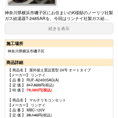
神奈川県横浜市磯子区にお住まいのK様邸のノーリツ社製
ガス給湯器T-248SARを、今回はリンナイ社製ガス給…
続きを表示
施工場所
神奈川県横浜市磯子区
商品詳細
【 商品名 】 屋外据え置設置型 24号 オートタイプ
【メーカー】 リンナイ
【 品 番 】 RUF-A2400SAG(A)
【 定 価 】
317,520円
(税込)
【 特 価 】
79,380円(税込)
【 商品名 】 マルチリモコンセット
【メーカー】 リンナイ
【 品 番 】 MBC-120V
【 定 価 】
28,140円
(税込)