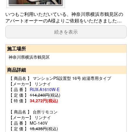
いつもご利用いただいている、神奈川県横浜市鶴見区の
アパートオーナーのA様よりご依頼をいただきました…
続きを表示
施工場所
神奈川県横浜市鶴見区
商品詳細
【 商品名 】 マンションPS設置型 16号 給湯専用タイプ
【メーカー】 リンナイ
【 品 番 】
RUX-A1610W-E
【 定 価 】
114,240円
(税込)
【 特 価 】
34,272円(税込)
【 商品名 】 台所リモコン
【メーカー】 リンナイ
【 品 番 】 MC-140V
【 定 価 】
15,435円
(税込)