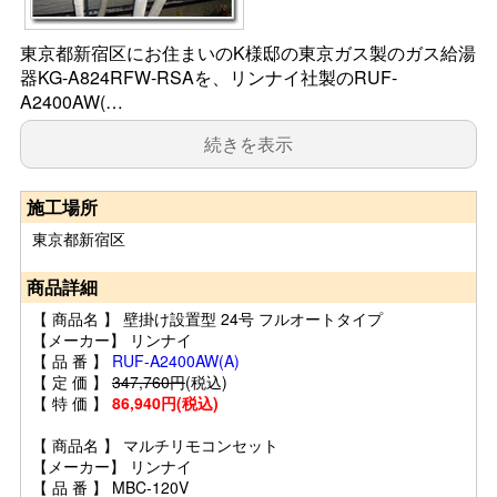
東京都新宿区にお住まいのK様邸の東京ガス製のガス給湯
器KG-A824RFW-RSAを、リンナイ社製のRUF-
A2400AW(…
続きを表示
施工場所
東京都新宿区
商品詳細
【 商品名 】 壁掛け設置型 24号 フルオートタイプ
【メーカー】 リンナイ
【 品 番 】
RUF-A2400AW(A)
【 定 価 】
347,760円
(税込)
【 特 価 】
86,940円(税込)
【 商品名 】 マルチリモコンセット
【メーカー】 リンナイ
【 品 番 】 MBC-120V