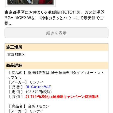
東京都港区にお住まいのI様邸のTOTO社製、ガス給湯器
RGH16CF2-Wを、今回はほっとハウスにて最安価でご
提…
続きを表示
施工場所
東京都港区
商品詳細
【 商品名 】 壁掛け設置型 16号 給湯専用タイプ ※オートスト
ップなし
【メーカー】 リンナイ
【 品 番 】
RUX-A1611W-E
【 定 価 】
108,570円
(税込)
【 特 価 】
21,714円(税込) ※給湯器キャンペーン特別価格
【 商品名 】 台所リモコン
【メーカー】 リンナイ