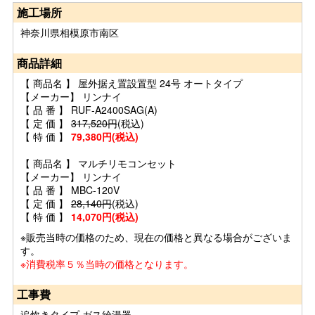
施工場所
神奈川県相模原市南区
商品詳細
【 商品名 】 屋外据え置設置型 24号 オートタイプ
【メーカー】 リンナイ
【 品 番 】 RUF-A2400SAG(A)
【 定 価 】
317,520円
(税込)
【 特 価 】
79,380円(税込)
【 商品名 】 マルチリモコンセット
【メーカー】 リンナイ
【 品 番 】 MBC-120V
【 定 価 】
28,140円
(税込)
【 特 価 】
14,070円(税込)
※販売当時の価格のため、現在の価格と異なる場合がございま
す。
※消費税率５％当時の価格となります。
工事費
追炊きタイプ ガス給湯器