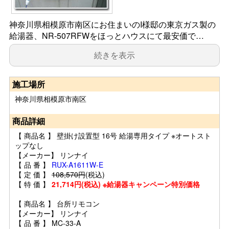
神奈川県相模原市南区にお住まいのI様邸の東京ガス製の
給湯器、NR-507RFWをほっとハウスにて最安価で…
続きを表示
施工場所
神奈川県相模原市南区
商品詳細
【 商品名 】 壁掛け設置型 16号 給湯専用タイプ ※オートスト
ップなし
【メーカー】 リンナイ
【 品 番 】
RUX-A1611W-E
【 定 価 】
108,570円
(税込)
【 特 価 】
21,714円(税込) ※給湯器キャンペーン特別価格
【 商品名 】 台所リモコン
【メーカー】 リンナイ
【 品 番 】 MC-33-A