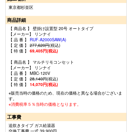
東京都杉並区
商品詳細
【 商品名 】 壁掛け設置型 20号 オートタイプ
【メーカー】 リンナイ
【 品 番 】
RUF-A2000SAW(A)
【 定 価 】
277,620円
(税込)
【 特 価 】
69,405円(税込)
【 商品名 】 マルチリモコンセット
【メーカー】 リンナイ
【 品 番 】 MBC-120V
【 定 価 】
28,140円
(税込)
【 特 価 】
14,070円(税込)
※販売当時の価格のため、現在の価格と異なる場合がございま
す。
※消費税率５％当時の価格となります。
工事費
追炊きタイプ ガス給湯器
交換工事費 一式 39,900円