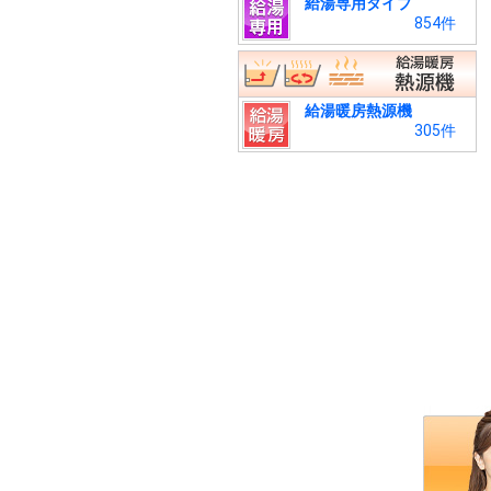
給湯専用タイプ
854件
給湯暖房熱源機
305件