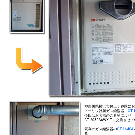
神奈川県横浜市保土ヶ谷区にお
ノーリツ社製ガス給湯器、
GT-
今回はお客様のご希望により、
GT-2050SAWX-Tに交換さ
既存のガス給湯器の
GT-164SA
る