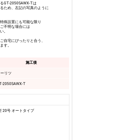
-2050SAWX-Tは
るため、左記の写真のように
。
特殊設置にも可能な限り
ご不明な場合には
い。
ご自宅にぴったりと合う、
ます。
施工後
ノーリツ
T-2050SAWX-T
 20号 オートタイプ