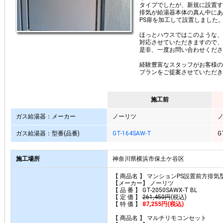
タイプでしたが、新規に設置するGT
排気が給湯器本体の真ん中にあ
PS扉を加工して設置しました
ほっとハウスではこのような、
対応させていただきますので、
是非、一度お問い合わせくださ
経験豊富なスタッフがお客様の
プランをご提案させていただき
施工前
ガス給湯器：メーカー
ノーリツ
ガス給湯器：型番(品番)
GT-164SAW-T
G
施工場所
神奈川県横浜市保土ケ谷区
【 商品名 】 マンションPS設置前方排気型
【メーカー】 ノーリツ
【 品 番 】 GT-2050SAWX-T BL
【 定 価 】
261,450円
(税込)
【 特 価 】
87,255円(税込)
【 商品名 】 マルチリモコンセット