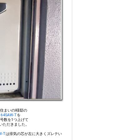
住まいのI様邸の
164SAW-T
を
号数を1つ上げて
せていただきました。
W-T
は排気の芯が左に大きくズレテい