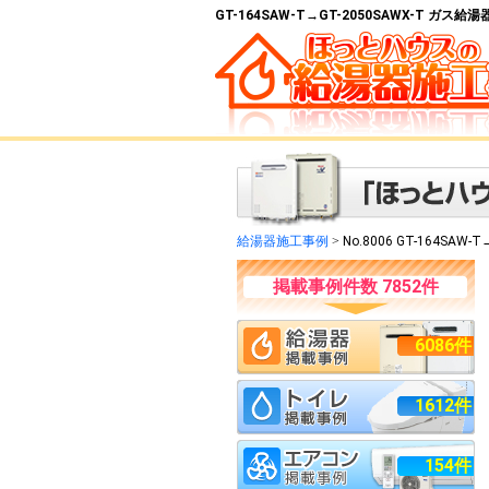
GT-164SAW-T→GT-2050SAWX-T ガ
給湯器施工事例
>
No.8006 GT-164SAW-T
掲載事例件数 7852件
6086件
1612件
154件