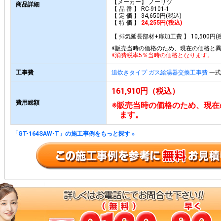
【メーカー】 ノーリツ
商品詳細
【 品 番 】 RC-9101-1
【 定 価 】
34,650円
(税込)
【 特 価 】
24,255円(税込)
【 排気延長部材+扉加工費 】 10,500円(
※販売当時の価格のため、現在の価格と
※消費税率5％当時の価格となります。
工事費
追炊きタイプ ガス給湯器交換工事費
一式 
161,910円（税込）
費用総額
※販売当時の価格のため、現在
ます。
「GT-164SAW-T」の施工事例をもっと探す
»